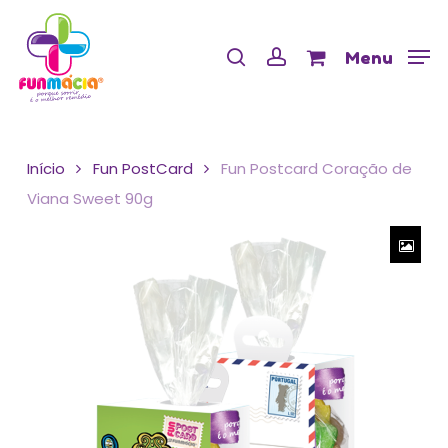
Skip
Menu
to
Cart
search
account
Close
Menu
Cart
main
content
Início
Fun PostCard
Fun Postcard Coração de
Viana Sweet 90g