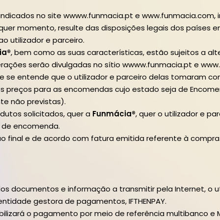
indicados no site wwww.funmacia.pt e www.funmacia.com, 
quer momento, resulte das disposições legais dos países em v
o utilizador e parceiro.
ia®
, bem como as suas características, estão sujeitos a al
lterações serão divulgadas no sítio wwww.funmacia.pt e ww
que se entende que o utilizador e parceiro delas tomaram 
dos preços para as encomendas cujo estado seja de Encom
te não previstas).
dutos solicitados, quer a
Funmácia®
, quer o utilizador e 
o de encomenda.
o final e de acordo com fatura emitida referente à compra
s documentos e informação a transmitir pela Internet, o ut
ntidade gestora de pagamentos, IFTHENPAY.
nibilizará o pagamento por meio de referência multibanco e