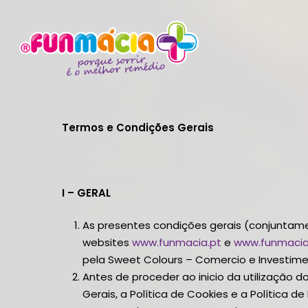
Skip
to
main
content
Termos e Condições Gerais
I – GERAL
As presentes condições gerais (conjuntam
websites
www.funmacia.pt
e
www.funmaci
pela Sweet Colours – Comercio e Investimen
Antes de proceder ao inicio da utilização 
Gerais, a Política de Cookies e a Política 