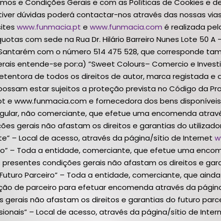
s e Condições Gerais e com as Políticas de Cookies e de P
tiver dúvidas poderá contactar-nos através das nossas via
sites
www.funmacia.pt
e
www.funmacia.com
é realizada pe
 quotas com sede na Rua Dr. Hilário Barreiro Nunes Lote 50 
 Santarém com o número 514 475 528, que corresponde tamb
erais entende-se por:a) ”Sweet Colours– Comercio e Invest
detentora de todos os direitos de autor, marca registada e 
 possam estar sujeitos a proteção prevista no Código da Pro
t e www.funmacia.com e fornecedora dos bens disponíveis 
singular, não comerciante, que efetue uma encomenda atrav
s gerais não afastam os direitos e garantias do utilizado
te” – Local de acesso, através da página/sítio de Internet
w
eiro” – Toda a entidade, comerciante, que efetue uma enco
resentes condições gerais não afastam os direitos e gara
“Futuro Parceiro” – Toda a entidade, comerciante, que ainda
ção de parceiro para efetuar encomenda através da página
gerais não afastam os direitos e garantias do futuro parce
ssionais” – Local de acesso, através da página/sítio de In