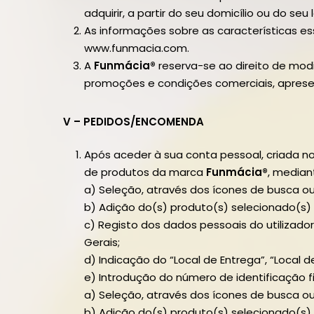
adquirir, a partir do seu domicílio ou do s
As informações sobre as características e
www.funmacia.com.
A
Funmácia®
reserva-se ao direito de mo
promoções e condições comerciais, apres
V – PEDIDOS/ENCOMENDA
Após aceder à sua conta pessoal, criada n
de produtos da marca
Funmácia®
, mediant
a) Seleção, através dos ícones de busca o
b) Adição do(s) produto(s) selecionado(s) 
c) Registo dos dados pessoais do utilizad
Gerais;
d) Indicação do “Local de Entrega”, “Local
e) Introdução do número de identificação fisc
a) Seleção, através dos ícones de busca o
b) Adição do(s) produto(s) selecionado(s)