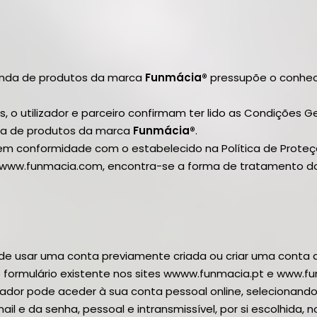
enda de produtos da marca
Funmácia®
pressupõe o conhec
o utilizador e parceiro confirmam ter lido as Condições Ger
da de produtos da marca
Funmácia®
.
em conformidade com o estabelecido na Política de Proteçã
 www.funmacia.com, encontra-se a forma de tratamento dos
ode usar uma conta previamente criada ou criar uma conta
formulário existente nos sites wwww.funmacia.pt e www.f
izador pode aceder à sua conta pessoal online, selecionando
il e da senha, pessoal e intransmissível, por si escolhida,