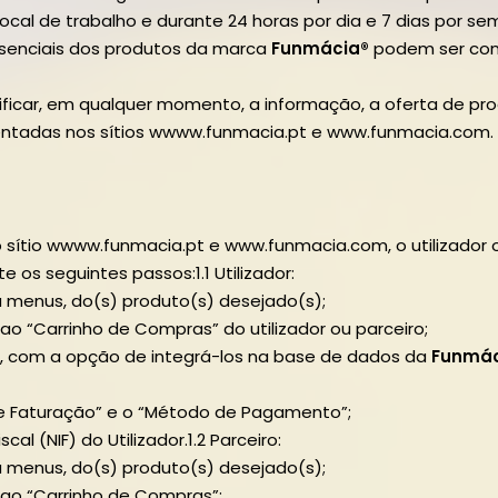
eu local de trabalho e durante 24 horas por dia e 7 dias por
ssenciais dos produtos da marca
Funmácia®
podem ser con
dificar, em qualquer momento, a informação, a oferta de p
entadas nos sítios wwww.funmacia.pt e www.funmacia.com.
o sítio wwww.funmacia.pt e www.funmacia.com, o utilizador
e os seguintes passos:1.1 Utilizador:
u menus, do(s) produto(s) desejado(s);
ao “Carrinho de Compras” do utilizador ou parceiro;
or, com a opção de integrá-los na base de dados da
Funmá
N
 de Faturação” e o “Método de Pagamento”;
al (NIF) do Utilizador.1.2 Parceiro:
u menus, do(s) produto(s) desejado(s);
 ao “Carrinho de Compras”;