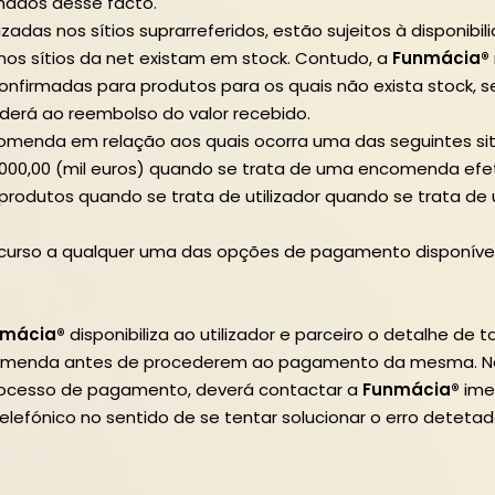
ormados desse facto.
adas nos sítios suprarreferidos, estão sujeitos à disponibi
os sítios da net existam em stock. Contudo, a
Funmácia®
firmadas para produtos para os quais não exista stock, s
cederá ao reembolso do valor recebido.
omenda em relação aos quais ocorra uma das seguintes si
 1.000,00 (mil euros) quando se trata de uma encomenda efet
 produtos quando se trata de utilizador quando se trata d
curso a qualquer uma das opções de pagamento disponívei
nmácia®
disponibiliza ao utilizador e parceiro o detalhe de
ncomenda antes de procederem ao pagamento da mesma. Na e
processo de pagamento, deverá contactar a
Funmácia®
ime
lefónico no sentido de se tentar solucionar o erro detetad