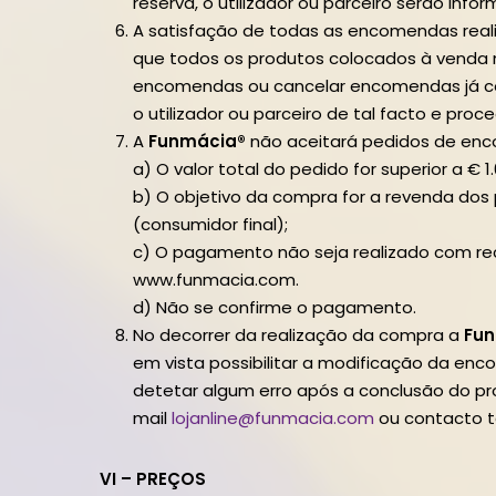
reserva, o utilizador ou parceiro serão inf
A satisfação de todas as encomendas realiz
que todos os produtos colocados à venda n
encomendas ou cancelar encomendas já con
o utilizador ou parceiro de tal facto e pro
A
Funmácia®
não aceitará pedidos de enc
a) O valor total do pedido for superior a €
b) O objetivo da compra for a revenda dos
(consumidor final);
c) O pagamento não seja realizado com re
www.funmacia.com.
d) Não se confirme o pagamento.
No decorrer da realização da compra a
Fu
em vista possibilitar a modificação da e
detetar algum erro após a conclusão do 
mail
lojanline@funmacia.com
ou contacto te
VI – PREÇOS