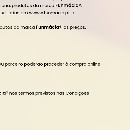
 semana, produtos da marca
Funmácia®
.
sultadas em wwww.funmacia.pt e
rodutos da marca
Funmácia®
, os preços,
 ou parceiro poderão proceder à compra online
cia®
nos termos previstos nas Condições
enhum produto no carrinho.
Go To Shop