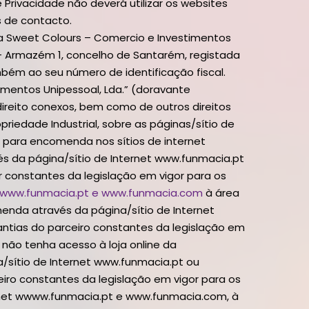
rivacidade não deverá utilizar os websites
s de contacto.
la Sweet Colours – Comercio e Investimentos
A – Armazém 1, concelho de Santarém, registada
ém ao seu número de identificação fiscal.
imentos Unipessoal, Lda.” (doravante
direito conexos, bem como de outros direitos
priedade Industrial, sobre as páginas/sítio de
para encomenda nos sítios de internet
és da página/sítio de Internet www.funmacia.pt
r constantes da legislação em vigor para os
www.funmacia.pt e www.funmacia.com
à área
menda através da página/sítio de Internet
ntias do parceiro constantes da legislação em
 não tenha acesso à loja online da
/sítio de Internet www.funmacia.pt ou
iro constantes da legislação em vigor para os
ternet wwww.funmacia.pt e www.funmacia.com, à