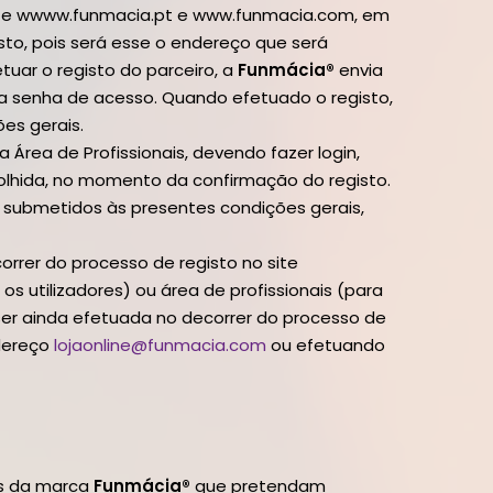
 site wwww.funmacia.pt e www.funmacia.com, em
isto, pois será esse o endereço que será
fetuar o registo do parceiro, a
Funmácia®
envia
a senha de acesso. Quando efetuado o registo,
es gerais.
 Área de Profissionais, devendo fazer login,
scolhida, no momento da confirmação do registo.
e submetidos às presentes condições gerais,
orrer do processo de registo no site
 utilizadores) ou área de profissionais (para
ser ainda efetuada no decorrer do processo de
ndereço
lojaonline@funmacia.com
ou efetuando
os da marca
Funmácia®
que pretendam