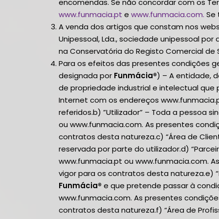
encomendas. Se não concordar com os Termo
www.funmacia.pt
e
www.funmacia.com.
Se 
A venda dos artigos que constam nos web
Unipessoal, Lda., sociedade unipessoal por
na Conservatória do Registo Comercial de
Para os efeitos das presentes condições g
designada por
Funmácia®
) – A entidade, 
de propriedade industrial e intelectual que
Internet com os endereços www.funmacia.p
referidos.b) ”Utilizador” – Toda a pessoa 
ou www.funmacia.com. As presentes condiçõe
contratos desta natureza.c) “Área de Clien
reservada por parte do utilizador.d) “Parc
www.funmacia.pt ou www.funmacia.com. As p
vigor para os contratos desta natureza.e) 
Funmácia®
e que pretende passar à condi
www.funmacia.com. As presentes condições 
contratos desta natureza.f) “Área de Profi