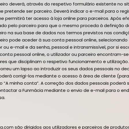
eiro deverá, através do respetivo formulário existente no
que pretende ser parceiro. Deverá indicar o e-mail para o reg
 lhe permitirá ter acesso à loja online para parceiros. Após e
ado pelo parceiro para que o mesmo proceda à definição d
eiro na sua base de dados nos termos previstos nas condiçõ
eiro pode aceder à sua conta pessoal online, selecionando a
r ou e-mail e da senha, pessoal e intransmissível, por si e
onta pessoal online, o utilizador ou parceiro encontram-s
s que disciplinam o respetivo funcionamento e utilização.
correu um lapso ao introduzir os seus dados pessoais no dec
á corrigi-los mediante o acesso à área de cliente (para os
so “A minha conta”. A correção dos dados pessoais poderá 
contactar a Funmácia mediante o envio de e-mail para o e
sa.
.com são dirigidos aos utilizadores e parceiros de produt