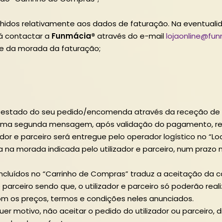
hidos relativamente aos dados de faturação. Na eventual
rá contactar a
Funmácia®
através do e-mail
lojaonline@fu
nte da morada da faturação;
 do estado do seu pedido/encomenda através da receção de
e uma segunda mensagem, após validação do pagamento, re
or e parceiro será entregue pelo operador logístico no “Lo
na morada indicada pelo utilizador e parceiro, num prazo 
 incluídos no “Carrinho de Compras” traduz a aceitação d
 e parceiro sendo que, o utilizador e parceiro só poderão rea
 os preços, termos e condições neles anunciados.
quer motivo, não aceitar o pedido do utilizador ou parceiro, d