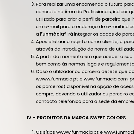
Para realizar uma encomenda o futuro parc
concreto na Área de Profissionais, indicar 
utilizado para criar o perfil de parceiro que
um e-mail para o endereço de e-mail indic
a
Funmácia®
irá integrar os dados do parc
Após efetuar o registo como cliente, o parc
através da introdução do nome de utilizado
A partir do momento em que aceder à sua c
bem como às normas legais e regulamentare
Caso o utilizador ou parceiro detete que o
wwww.funmacia.pt e www.funmacia.com, poder
os parceiros) disponível na opção de aces
compra, devendo o utilizador ou parceiro 
contacto telefónico para a sede da empre
IV – PRODUTOS DA MARCA SWEET COLORS
Os sítios wwww.funmacia.pt e www.funmacia