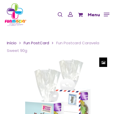
Skip
Menu
to
Cart
search
account
Close
Menu
Cart
main
content
Início
Fun PostCard
Fun Postcard Caravela
Sweet 90g