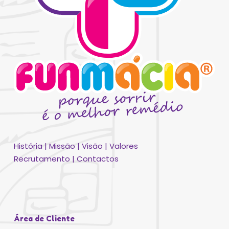
Nenhum produto no carrinho.
Go To Shop
História
|
Missão
|
Visão
|
Valores
Recrutamento
|
Contactos
Área de Cliente