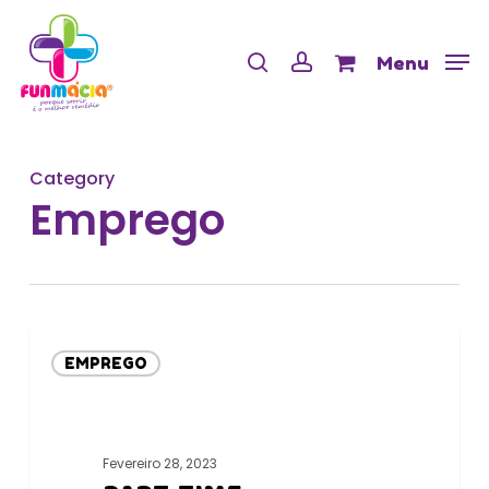
Skip
Menu
to
Cart
search
account
Close
Menu
Cart
main
content
Category
Emprego
PART-
EMPREGO
TIME
Fevereiro 28, 2023