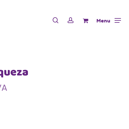
Menu
Close
Cart
search
account
Menu
queza
VA
€
gh