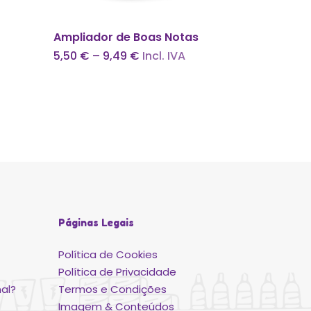
This
Ver Opções
Ampliador de Boas Notas
product
Price
5,50
€
–
9,49
€
Incl. IVA
has
range:
5,50 €
multiple
through
variants.
9,49 €
The
options
may
be
chosen
on
the
Páginas Legais
product
page
Política de Cookies
Política de Privacidade
al?
Termos e Condições
Imagem & Conteúdos