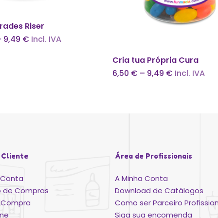
Ver Opções
rades Riser
Price
–
9,49
€
Incl. IVA
range:
This
5,50 €
Ver Opções
Cria tua Própria Cura
through
product
9,49 €
Price
6,50
€
–
9,49
€
Incl. IVA
has
range:
6,50 €
multiple
through
variants.
9,49 €
The
options
may
be
 Cliente
Área de Profissionais
chosen
on
 Conta
A Minha Conta
the
o de Compras
Download de Catálogos
product
ar Compra
Como ser Parceiro Profission
page
ine
Siga sua encomenda