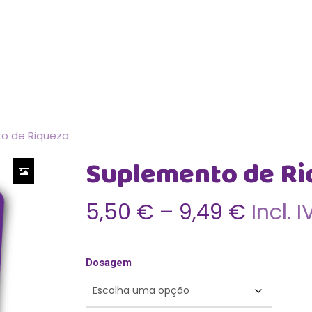
Cart
o de Riqueza
Suplemento de Ri
Price
5,50
€
–
9,49
€
Incl. I
range:
5,50 
Dosagem
throu
9,49 €