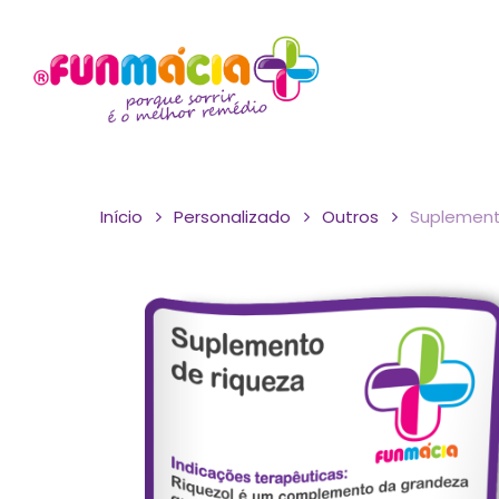
Skip
to
main
content
Início
Personalizado
Outros
Suplement