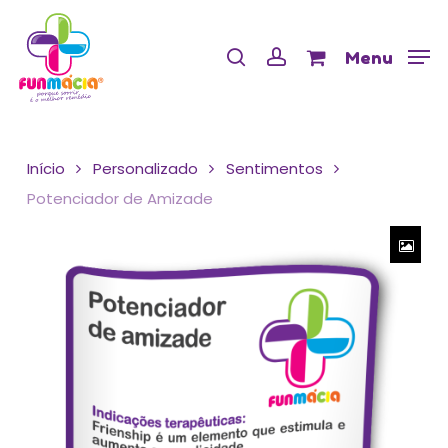
Skip
Menu
to
Cart
search
account
Close
Menu
Cart
main
content
Início
Personalizado
Sentimentos
Potenciador de Amizade