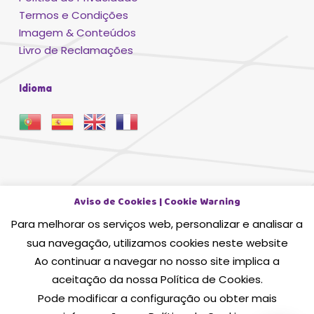
Termos e Condições
Imagem & Conteúdos
Livro de Reclamações
Idioma
Aviso de Cookies | Cookie Warning
Para melhorar os serviços web, personalizar e analisar a
sua navegação, utilizamos cookies neste website
Ao continuar a navegar no nosso site implica a
Ficha Projecto
aceitação da nossa Política de Cookies.
© 2026 Funmacia. Sweet Colours, Lda - Todos os
Pode modificar a configuração ou obter mais
direitos reservados, Concept & Design
BinaryDragon®