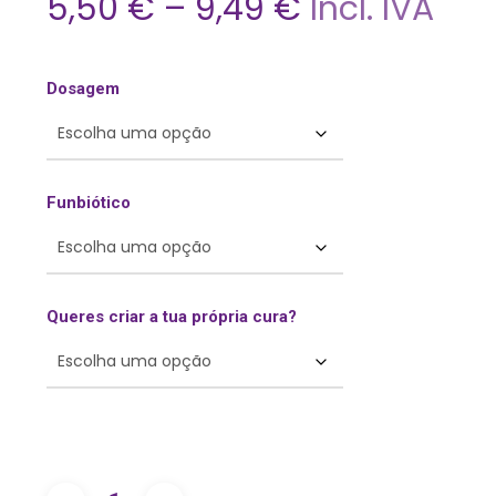
Price
5,50
€
–
9,49
€
Incl. IVA
range:
5,50 €
Dosagem
through
9,49 €
Funbiótico
Queres criar a tua própria cura?