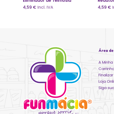
Eliminador de Teimosia
Reduto
4,59
€
Incl. IVA
4,59
€
Área de
A Minha
Carrinh
Finaliz
Loja Onl
Siga s