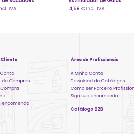
r de Saudades
Estimulador de Golos
Incl. IVA
4,59
€
Incl. IVA
 Cliente
Área de Profissionais
 Conta
A Minha Conta
o de Compras
Download de Catálogos
ar Compra
Como ser Parceiro Profission
ine
Siga sua encomenda
ua encomenda
Catálogo B2B