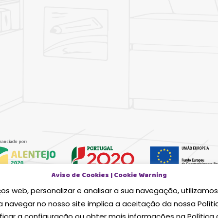
Aviso de Cookies | Cookie Warning
Ficha Projecto
Subtotal:
ços web, personalizar e analisar a sua navegação, utilizamo
weet Colours, Lda - Todos os direitos reservados, Concept & D
a navegar no nosso site implica a aceitação da nossa Políti
Ver 
icar a configuração ou obter mais informações na Política 