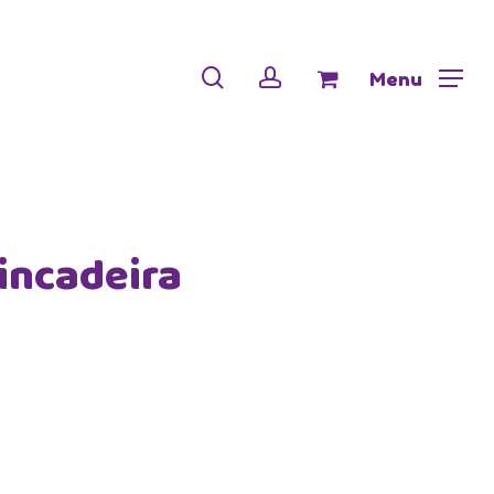
Menu
Close
Cart
search
account
Menu
incadeira