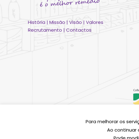
História
|
Missão
|
Visão
|
Valores
Recrutamento
|
Contactos
Para melhorar os servi
© 2026 Funmacia. S
Ao continuar 
Pode modif