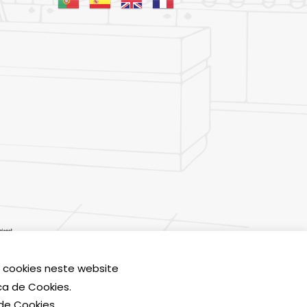
0,00
€
s cookies neste website
esign
BinaryDragon®
ca de Cookies.
Carrinho
Finalizar Compras
de Cookies.